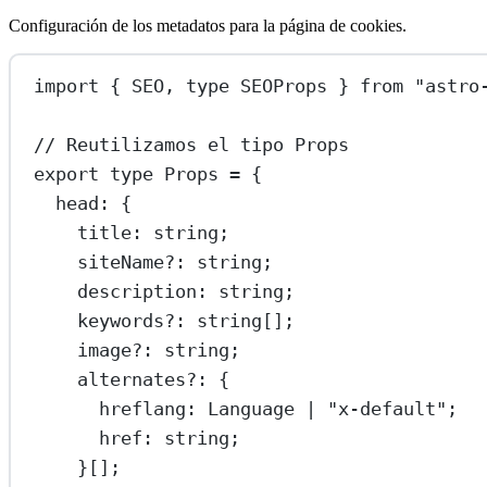
Configuración de los metadatos para la página de cookies.
import
 { SEO, 
type
 SEOProps } 
from
"astro
// Reutilizamos el tipo Props
export
type
Props
=
 {
head
:
 {
title
:
string
;
siteName
?:
string
;
description
:
string
;
keywords
?:
string
[];
image
?:
string
;
alternates
?:
 {
hreflang
:
Language
|
"x-default"
;
href
:
string
;
}[];