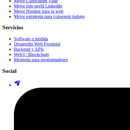
Mejor Curriculum Vitae
Mejor foto perfil LinkedIn
Mejor Hosting para tu web
Mejor estrategia para conseguir trabajo
Servicios
Software a medida
Desarrollo Web Frontend
Backend y APIs
Web3 / Blockchain
Mentoría para programadores
Social