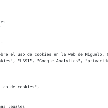
ies
{
"
,
obre el uso de cookies en la web de Miguelo. 
okies"
, 
"LSSI"
, 
"Google Analytics"
, 
"privacid
tica-de-cookies"
,
nas legales