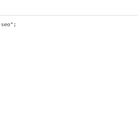
-seo"
;