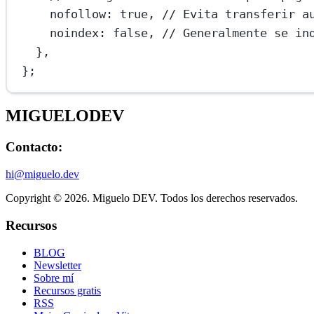
nofollow: 
true
, 
// Evita transferir a
noindex: 
false
, 
// Generalmente se in
},
};
MIGUELO
DEV
Contacto:
hi@miguelo.dev
Copyright © 2026. Miguelo DEV. Todos los derechos reservados.
Recursos
BLOG
Newsletter
Sobre mí
Recursos gratis
RSS