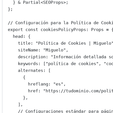
} 
&
Partial
<
SEOProps
>;
};
// Configuración para la Política de Cook
export
const
cookiesPolicyProps
:
Props
=
 
head: {
title: 
"Política de Cookies | Miguelo
siteName: 
"Miguelo"
,
description: 
"Información detallada s
keywords: [
"política de cookies"
, 
"co
alternates: [
{
hreflang: 
"es"
,
href: 
"https://tudominio.com/poli
},
],
// Configuraciones estándar para pági