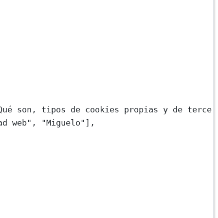
Qué son, tipos de cookies propias y de tercer
ad web"
, 
"Miguelo"
],